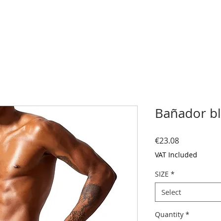
Bañador b
Price
€23.08
VAT Included
SIZE
*
Select
Quantity
*