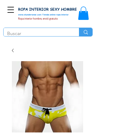
ROPA INTERIOR SEXY HOMBRE
www.elunderwear.com
Tienda online ropa interior
Ropa interior hombre, envió gratuito