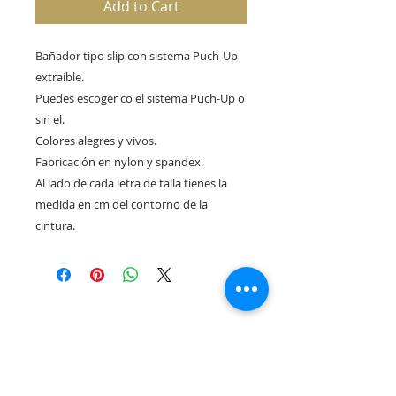
Add to Cart
Bañador tipo slip con sistema Puch-Up
extraíble.
Puedes escoger co el sistema Puch-Up o
sin el.
Colores alegres y vivos.
Fabricación en nylon y spandex.
Al lado de cada letra de talla tienes la
medida en cm del contorno de la
cintura.
Rua Tres Fontes 8-A - 32001 - Ourense - (Spain) |
elunderwearourense@gmail.com
|
0034679479159
Hours: 10:00 a.m. to 1:00 p.m. and 5:00 p.m. to 8:00 p.m.
Monday through Friday
(*) Prices with taxes included