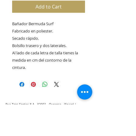
Add to Cart
Bañador Bermuda Surf
Fabricado en poliester.
Secado rápido.
Bolsillo trasero y dos laterales.
Al lado de cada letra de talla tienes la
medida en cm del contorno de la
cintura.
Rua Tres Fontes 8-A - 32001 - Ourense - (Spain) |
elunderwearourense@gmail.com
|
0034679479159
Hours: 10:00 a.m. to 1:00 p.m. and 5:00 p.m. to 8:00 p.m.
Monday through Friday
(*) Prices with taxes included