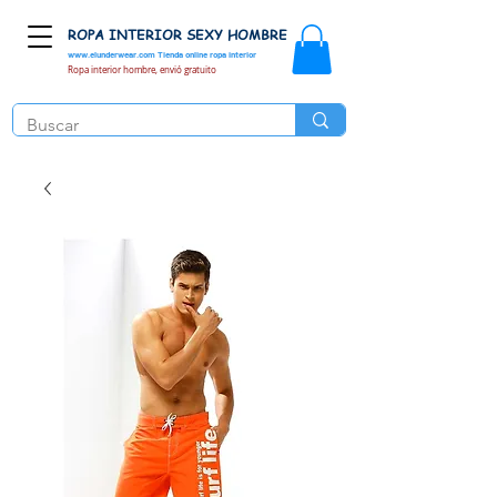
ROPA INTERIOR SEXY HOMBRE
www.elunderwear.com
Tienda online ropa interior
Ropa interior hombre, envió gratuito