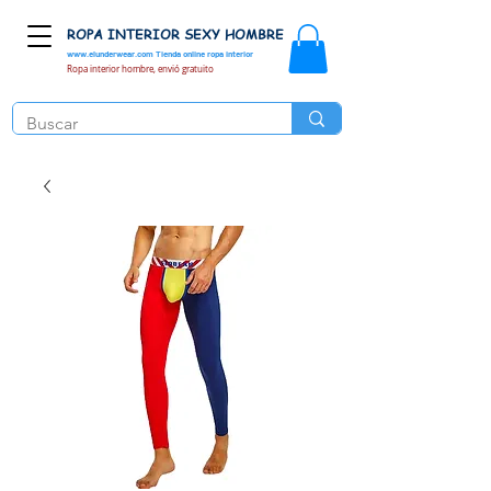
ROPA INTERIOR SEXY HOMBRE
www.elunderwear.com
Tienda online ropa interior
Ropa interior hombre, envió gratuito