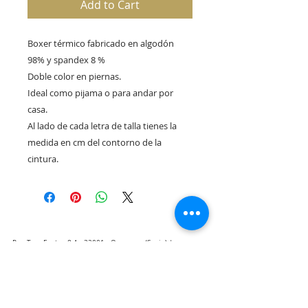
Add to Cart
Boxer térmico fabricado en algodón
98% y spandex 8 %
Doble color en piernas.
Ideal como pijama o para andar por
casa.
Al lado de cada letra de talla tienes la
medida en cm del contorno de la
cintura.
Rua Tres Fontes 8-A - 32001 - Ourense - (Spain) |
elunderwearourense@gmail.com
|
0034679479159
Hours: 10:00 a.m. to 1:00 p.m. and 5:00 p.m. to 8:00 p.m.
Monday through Friday
(*) Prices with taxes included