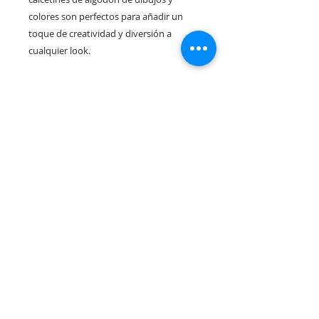
colores son perfectos para añadir un
toque de creatividad y diversión a
cualquier look.
Rua Tres Fontes 8-A - 32001 - Ourense - (Spain) |
elunderwearourense@gmail.com
|
0034679479159
Hours: 10:00 a.m. to 1:00 p.m. and 5:00 p.m. to 8:00 p.m.
Monday through Friday
(*) Prices with taxes included
Privacy Policy
Contact
Purchase Conditions
Legal warning