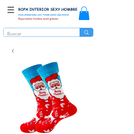
ROPA INTERIOR SEXY HOMBRE
www.elunderwear.com
Tienda online ropa interior
Ropa interior hombre, envió gratuito