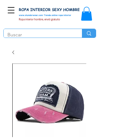
ROPA INTERIOR SEXY HOMBRE
www.elunderwear.com
Tienda online ropa interior
Ropa interior hombre, envió gratuito