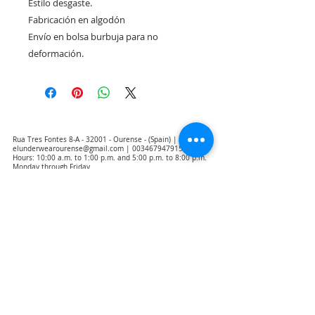
Estilo desgaste.
Fabricación en algodón
Envío en bolsa burbuja para no
deformación.
Rua Tres Fontes 8-A - 32001 - Ourense - (Spain) |
elunderwearourense@gmail.com
|
0034679479159
Hours: 10:00 a.m. to 1:00 p.m. and 5:00 p.m. to 8:00 p.m.
Monday through Friday
(*) Prices with taxes included
Privacy Policy
Contact
Purchase Conditions
Legal warning