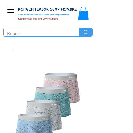
ROPA INTERIOR SEXY HOMBRE
www.elunderwear.com
Tienda online ropa interior
Ropa interior hombre, envió gratuito