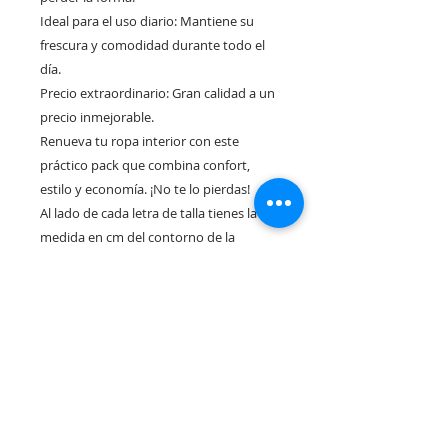
Ideal para el uso diario: Mantiene su
frescura y comodidad durante todo el
día.
Precio extraordinario: Gran calidad a un
precio inmejorable.
Renueva tu ropa interior con este
práctico pack que combina confort,
estilo y economía. ¡No te lo pierdas!
Al lado de cada letra de talla tienes la
medida en cm del contorno de la
cintura.
Rua Tres Fontes 8-A - 32001 - Ourense - (Spain) |
elunderwearourense@gmail.com
|
0034679479159
Hours: 10:00 a.m. to 1:00 p.m. and 5:00 p.m. to 8:00 p.m.
Monday through Friday
(*) Prices with taxes included