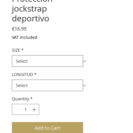
jockstrap
deportivo
Price
€16.99
VAT Included
SIZE
*
LONGITUD
*
Quantity
*
Add to Cart