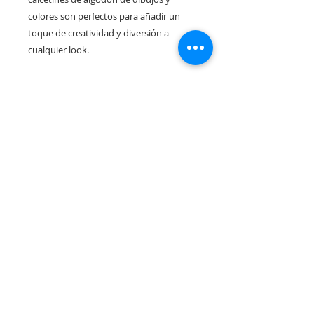
colores son perfectos para añadir un
toque de creatividad y diversión a
cualquier look.
Rua Tres Fontes 8-A - 32001 - Ourense - (Spain) |
elunderwearourense@gmail.com
|
0034679479159
Hours: 10:00 a.m. to 1:00 p.m. and 5:00 p.m. to 8:00 p.m.
Monday through Friday
(*) Prices with taxes included
Privacy Policy
Contact
Purchase Conditions
Legal warning