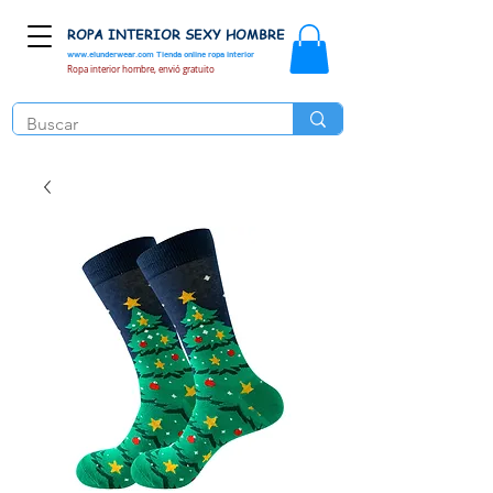
ROPA INTERIOR SEXY HOMBRE
www.elunderwear.com
Tienda online ropa interior
Ropa interior hombre, envió gratuito