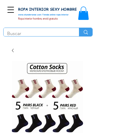
ROPA INTERIOR SEXY HOMBRE
www.elunderwear.com
Tienda online ropa interior
Ropa interior hombre, envió gratuito