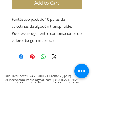
Add to Cart
Fantástico pack de 10 pares de 
calcetines de algodón transpirable. 
Puedes escoger entre combinaciones de 
colores (según muestra).
Rua Tres Fontes 8-A - 32001 - Ourense - (Spain) |
elunderwearourense@gmail.com
|
0034679479159
Hours: 10:00 a.m. to 1:00 p.m. and 5:00 p.m. to 8:00 p.m.
Monday through Friday
(*) Prices with taxes included