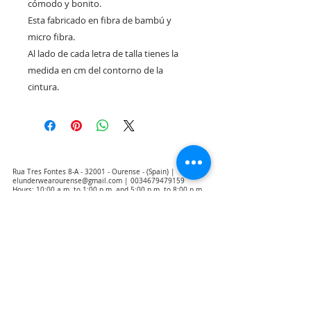
cómodo y bonito.
Esta fabricado en fibra de bambú y
micro fibra.
Al lado de cada letra de talla tienes la
medida en cm del contorno de la
cintura.
Rua Tres Fontes 8-A - 32001 - Ourense - (Spain) |
elunderwearourense@gmail.com
|
0034679479159
Hours: 10:00 a.m. to 1:00 p.m. and 5:00 p.m. to 8:00 p.m.
Monday through Friday
(*) Prices with taxes included
Privacy Policy
Contact