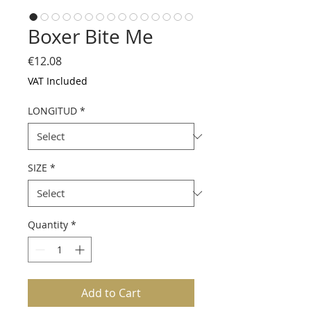
Boxer Bite Me
Price
€12.08
VAT Included
LONGITUD
*
SIZE
*
Quantity
*
Add to Cart