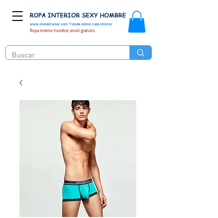
ROPA INTERIOR SEXY HOMBRE
www.elunderwear.com
Tienda online ropa interior
Ropa interior hombre, envió gratuito