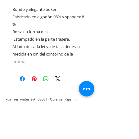
Bonito y elegante boxer. 

Fabricado en algodón 98% y spandex 8 
% 

Bolsa en forma de U.

 Estampado en la parte trasera. 

Al lado de cada letra de talla tienes la 
medida en cm del contorno de la 
cintura.
Rua Tres Fontes 8-A - 32001 - Ourense - (Spain) |
elunderwearourense@gmail.com
|
0034679479159
Hours: 10:00 a.m. to 1:00 p.m. and 5:00 p.m. to 8:00 p.m.
Monday through Friday
(*) Prices with taxes included