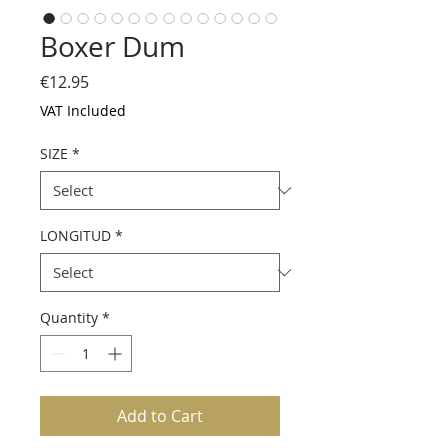
Boxer Dum
Price
€12.95
VAT Included
SIZE
*
LONGITUD
*
Quantity
*
Add to Cart