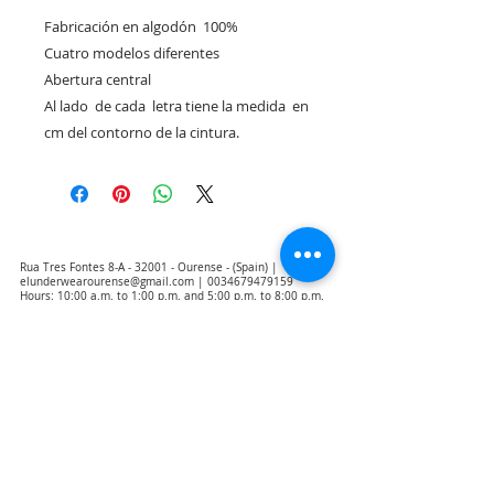
Fabricación en algodón  100%

Cuatro modelos diferentes

Abertura central 

Al lado  de cada  letra tiene la medida  en 
cm del contorno de la cintura.
Rua Tres Fontes 8-A - 32001 - Ourense - (Spain) |
elunderwearourense@gmail.com
|
0034679479159
Hours: 10:00 a.m. to 1:00 p.m. and 5:00 p.m. to 8:00 p.m.
Monday through Friday
(*) Prices with taxes included
Privacy Policy
Contact