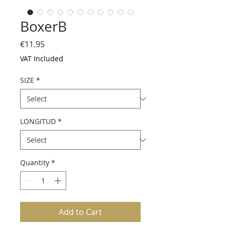
BoxerB
Price
€11.95
VAT Included
SIZE
*
LONGITUD
*
Quantity
*
Add to Cart