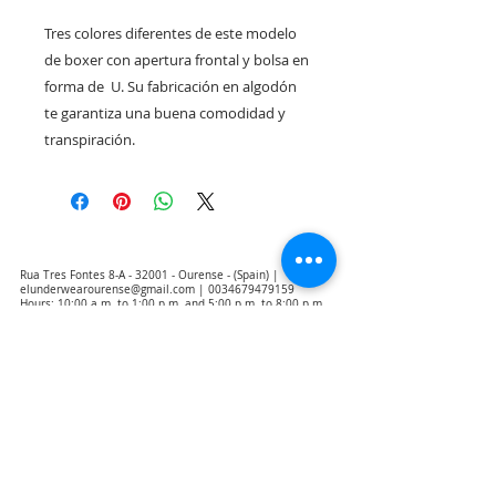
Tres colores diferentes de este modelo 
de boxer con apertura frontal y bolsa en 
forma de  U. Su fabricación en algodón 
te garantiza una buena comodidad y 
transpiración. 
Rua Tres Fontes 8-A - 32001 - Ourense - (Spain) |
elunderwearourense@gmail.com
|
0034679479159
Hours: 10:00 a.m. to 1:00 p.m. and 5:00 p.m. to 8:00 p.m.
Monday through Friday
(*) Prices with taxes included
Privacy Policy
Contact