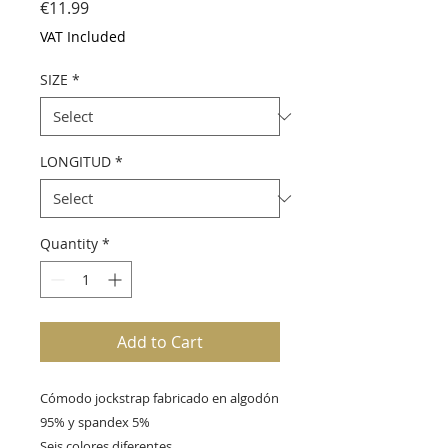
Price
€11.99
VAT Included
SIZE
*
LONGITUD
*
Quantity
*
Add to Cart
Cómodo jockstrap fabricado en algodón
95% y spandex 5%
Seis colores diferentes.