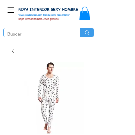
ROPA INTERIOR SEXY HOMBRE
www.elunderwear.com
Tienda online ropa interior
Ropa interior hombre, envió gratuito