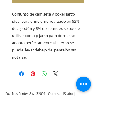
Conjunto de camiseta y boxer largo 
ideal para el invierno realizado en 92% 
de algodón y 8% de spandex se puede 
utilizar como pijama para dormir se 
adapta perfectamente al cuerpo se 
puede llevar debajo del pantalón sin 
notarse.
Rua Tres Fontes 8-A - 32001 - Ourense - (Spain) |
elunderwearourense@gmail.com
|
0034679479159
Hours: 10:00 a.m. to 1:00 p.m. and 5:00 p.m. to 8:00 p.m.
Monday through Friday
(*) Prices with taxes included