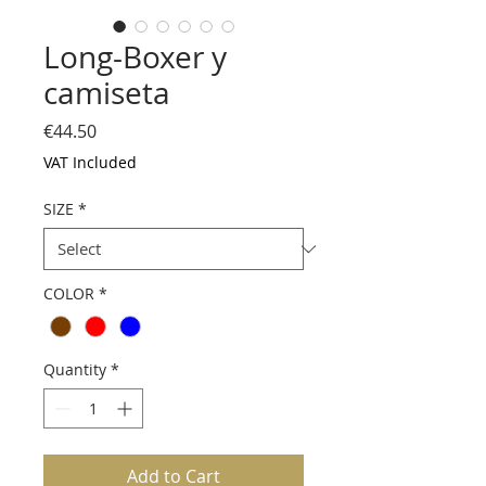
Long-Boxer y
camiseta
Price
€44.50
VAT Included
SIZE
*
COLOR
*
Quantity
*
Add to Cart