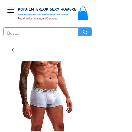
ROPA INTERIOR SEXY HOMBRE
www.elunderwear.com
Tienda online ropa interior
Ropa interior hombre, envió gratuito