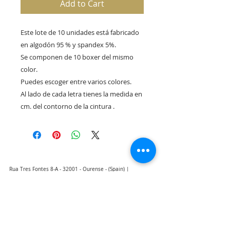
Add to Cart
Este lote de 10 unidades está fabricado
en algodón 95 % y spandex 5%.
Se componen de 10 boxer del mismo
color.
Puedes escoger entre varios colores.
Al lado de cada letra tienes la medida en
cm. del contorno de la cintura .
Rua Tres Fontes 8-A - 32001 - Ourense - (Spain) |
elunderwearourense@gmail.com
|
0034679479159
Hours: 10:00 a.m. to 1:00 p.m. and 5:00 p.m. to 8:00 p.m.
Monday through Friday
(*) Prices with taxes included