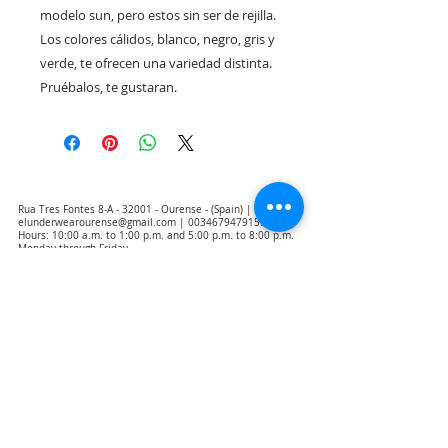
modelo sun, pero estos sin ser de rejilla. 
Los colores cálidos, blanco, negro, gris y 
verde, te ofrecen una variedad distinta. 
Pruébalos, te gustaran.
Rua Tres Fontes 8-A - 32001 - Ourense - (Spain) |
elunderwearourense@gmail.com
|
0034679479159
Hours: 10:00 a.m. to 1:00 p.m. and 5:00 p.m. to 8:00 p.m.
Monday through Friday
(*) Prices with taxes included
Privacy Policy
Contact
Purchase Conditions
Legal warning