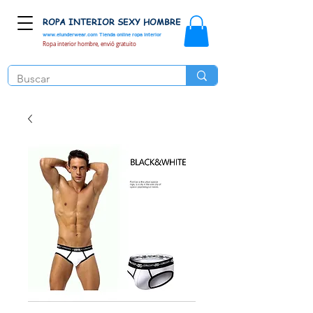
ROPA INTERIOR SEXY HOMBRE
www.elunderwear.com
Tienda online ropa interior
Ropa interior hombre, envió gratuito