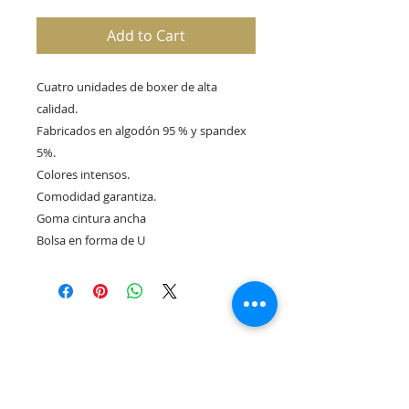
Add to Cart
Cuatro unidades de boxer de alta 
calidad. 

Fabricados en algodón 95 % y spandex 
5%.

Colores intensos. 

Comodidad garantiza. 

Goma cintura ancha

Bolsa en forma de U 
Rua Tres Fontes 8-A - 32001 - Ourense - (Spain) |
elunderwearourense@gmail.com
|
0034679479159
Hours: 10:00 a.m. to 1:00 p.m. and 5:00 p.m. to 8:00 p.m.
Monday through Friday
(*) Prices with taxes included