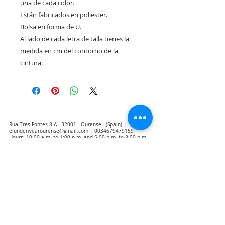
una de cada color.
Están fabricados en poliester.
Bolsa en forma de U.
Al lado de cada letra de talla tienes la
medida en cm del contorno de la
cintura.
Rua Tres Fontes 8-A - 32001 - Ourense - (Spain) |
elunderwearourense@gmail.com
|
0034679479159
Hours: 10:00 a.m. to 1:00 p.m. and 5:00 p.m. to 8:00 p.m.
Monday through Friday
(*) Prices with taxes included
Privacy Policy
Contact