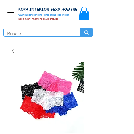
ROPA INTERIOR SEXY HOMBRE
www.elunderwear.com
Tienda online ropa interior
Ropa interior hombre, envió gratuito