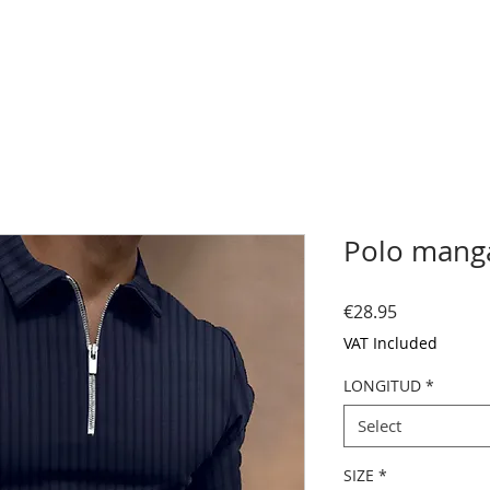
Polo manga
Price
€28.95
VAT Included
LONGITUD
*
Select
SIZE
*