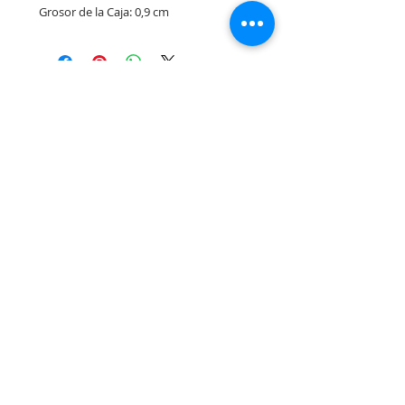
 Grosor de la Caja: 0,9 cm
Rua Tres Fontes 8-A - 32001 - Ourense - (Spain) |
elunderwearourense@gmail.com
|
0034679479159
Hours: 10:00 a.m. to 1:00 p.m. and 5:00 p.m. to 8:00 p.m.
Monday through Friday
(*) Prices with taxes included
Privacy Policy
Contact
Purchase Conditions
Legal warning
About us
Notice of exclusion of translation responsibility