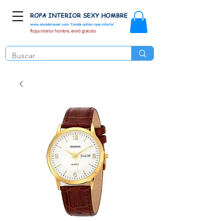
ROPA INTERIOR SEXY HOMBRE
www.elunderwear.com
Tienda online ropa interior
Ropa interior hombre, envió gratuito