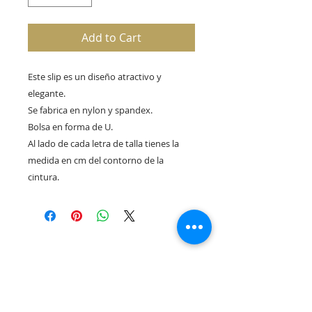
Add to Cart
Este slip es un diseño atractivo y
elegante.
Se fabrica en nylon y spandex.
Bolsa en forma de U.
Al lado de cada letra de talla tienes la
medida en cm del contorno de la
cintura.
Rua Tres Fontes 8-A - 32001 - Ourense - (Spain) |
elunderwearourense@gmail.com
|
0034679479159
Hours: 10:00 a.m. to 1:00 p.m. and 5:00 p.m. to 8:00 p.m.
Monday through Friday
(*) Prices with taxes included