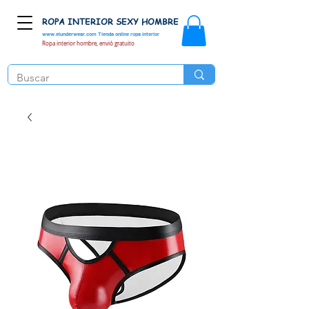
ROPA INTERIOR SEXY HOMBRE
www.elunderwear.com
Tienda online ropa interior
Ropa interior hombre, envió gratuito