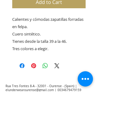
Add to Cart
Calientes y cómodas zapatillas forradas
en felpa.
Cuero sintético.
Tienes desde la talla 39 a la 46.
Tres colores a elegir.
Rua Tres Fontes 8-A - 32001 - Ourense - (Spain) |
elunderwearourense@gmail.com
|
0034679479159
Hours: 10:00 a.m. to 1:00 p.m. and 5:00 p.m. to 8:00 p.m.
Monday through Friday
(*) Prices with taxes included